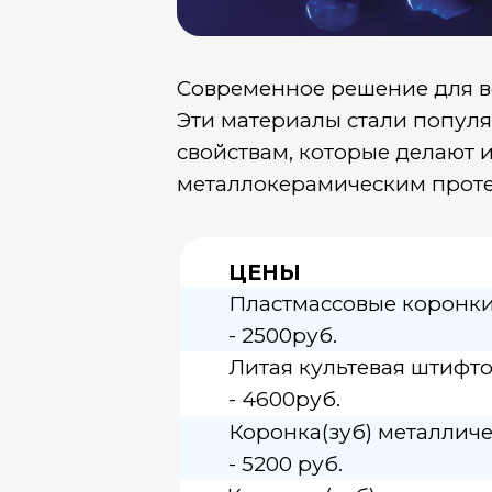
Современное решение для восста
Эти материалы стали популярны
свойствам, которые делают их до
металлокерамическим протезам.
ЦЕНЫ
Пластмассовые коронки,зуб 
- 2500руб.
Литая культевая штифтовая 
- 4600руб.
Коронка(зуб) металлический
- 5200 руб.
Коронка (зуб) металлокерами
8500 руб.
Коронка(зуб) цельнокерамиче
17000 руб.