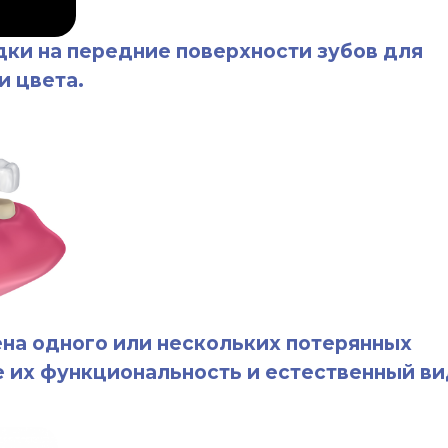
одного или нескольких потерянных
ункциональность и естественный вид.
ии, используемые для восстановления
убов, где обычные пломбы
отовления