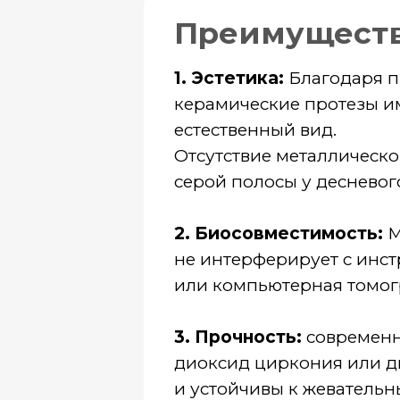
Отсутствие металлического к
серой полосы у десневого кра
2. Биосовместимость:
Матери
не интерферирует с инструмен
или компьютерная томография
3. Прочность:
современные ке
диоксид циркония или дисили
и устойчивы к жевательным на
даже в области жевательных з
4. Сохранение зубных тканей
требуется меньшее количеств
металлокерамическими коронк
естественных тканей зуба.