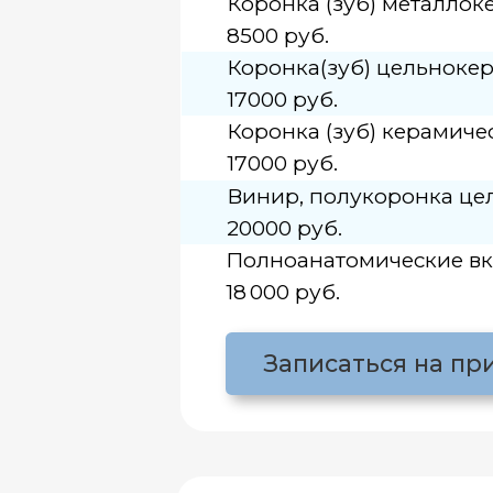
Коронка (зуб) керамическая 
17000 руб.
Винир, полукоронка цельнок
20000 руб.
Полноанатомические вкладки ти
18 000 руб.
Записаться на прием
Преимущества 
1. Эстетика:
Благодаря прозра
керамические протезы имитир
естественный вид.