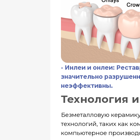
Безметалловую керамику изг
технологий, таких как компью
компьютерное производство (C
и идеальную подгонку рестав
Уход за безмет
Ухаживать за изделиями из б
достаточно поддерживать обы
регулярное чистку и использо
Также рекомендуется проходи
стоматолога не реже двух раз 
Выбирая безметалловую кера
пациенты получают не только 
и надежное, долговременное 