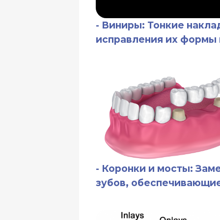
- Коронки и мосты: Замена 
зубов, обеспечивающие их ф
- Инлеи и онлеи: Реставрац
значительно разрушенных з
неэффективны.
Технология изг