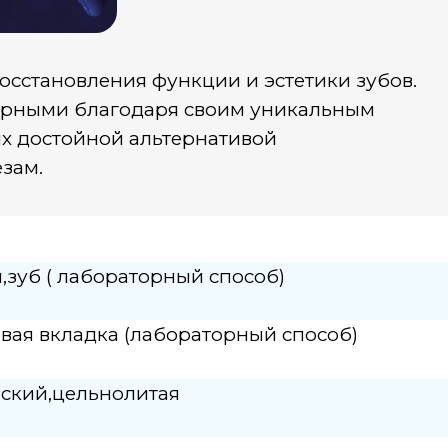
новления функции и эстетики зубов.
ми благодаря своим уникальным
стойной альтернативой
( лабораторный способ)
вкладка (лабораторный способ)
,цельнолитая
ческая -
ская IPSeMax -