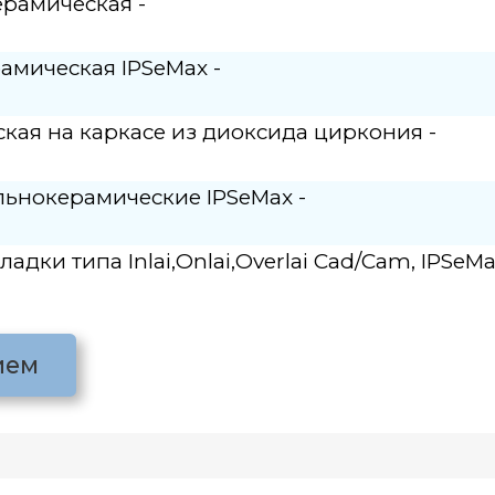
на каркасе из диоксида циркония -
ерамические IPSeMax -
па Inlai,Onlai,Overlai Cad/Cam, IPSeMax -
безметалловой керамики
чности и свойствам отражения света,
уют природные зубы, обеспечивая