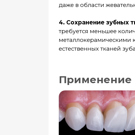
Применение бе
- Виниры: Тонкие накладки 
исправления их формы и цве