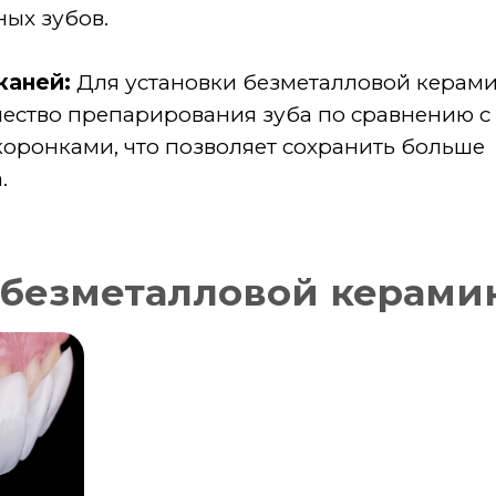
зметалловой керамики
на передние поверхности зубов для
та.