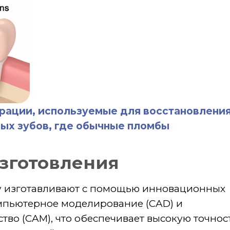
отавливают с помощью инновационных
терное моделирование (CAD) и
AM), что обеспечивает высокую точность
раций.
алловой керамикой
езметалловой керамики несложно:
чную гигиену полости рта, включая
вание зубной нити.
ть профессиональную чистку у
в год.
мику для восстановления улыбки,
превосходный эстетический результат, но
решение, которое будет радовать их