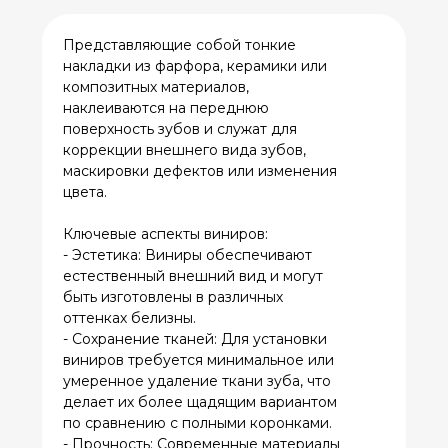
цвета.
Ключевые аспекты виниров:
- Эстетика: Виниры обеспечивают
естественный внешний вид и могут
быть изготовлены в различных
оттенках белизны.
- Сохранение тканей: Для установки
виниров требуется минимальное или
умеренное удаление ткани зуба, что
делает их более щадящим вариантом
по сравнению с полными коронками.
- Прочность: Современные материалы
для виниров достаточно прочны и
долговечны, однако они могут
требовать замены или ремонта после
длительного периода использования.
- Уход: Виниры требуют того же
ухода, что и натуральные зубы,
включая регулярную чистку,
использование зубной нити и
посещение стоматолога.
Виниры являются популярным
выбором для пациентов, желающих
улучшить эстетику улыбки быстро и с
минимальным вмешательством в
структуру зубов.