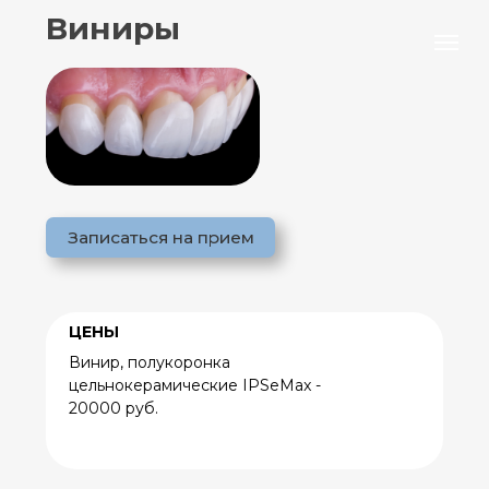
Виниры
Записаться на прием
ЦЕНЫ
Винир, полукоронка
цельнокерамические IPSeMax -
20000 руб.
Представляющие собой тонкие
накладки из фарфора, керамики или
композитных материалов,
наклеиваются на переднюю
поверхность зубов и служат для
коррекции внешнего вида зубов,
маскировки дефектов или изменения