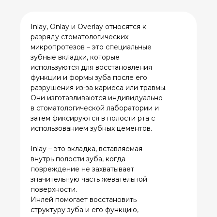
разрушения из-за кариеса или травмы.
Они изготавливаются индивидуально
в стоматологической лаборатории и
затем фиксируются в полости рта с
использованием зубных цементов.
Inlay – это вкладка, вставляемая
внутрь полости зуба, когда
повреждение не захватывает
значительную часть жевательной
поверхности.
Инлей помогает восстановить
структуру зуба и его функцию,
оставаясь при этом в пределах
бугорков зуба.
Onlay – это более обширная
восстановительная конструкция по
сравнению с инлеем, которая
закрывает один или несколько
бугорков и может распространяться
на жевательные поверхности зуба.
Онлей предоставляет более широкое
возможности восстановления, когда
зуб имеет большую полость или
утрачены части зуба, но при этом
корень зуба сохранён и может
служить опорой для протеза.
Overlay – это, по сути, полная коронка,