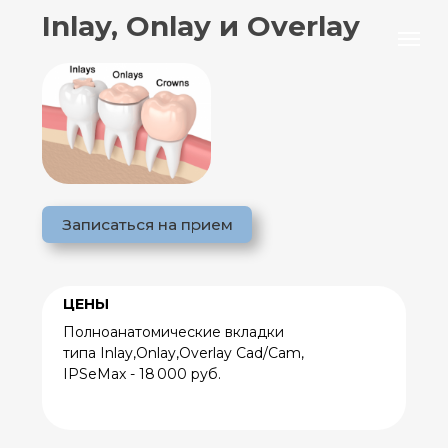
Inlay, Onlay и Overlay
Записаться на прием
ЦЕНЫ
Полноанатомические вкладки
типа Inlay,Onlay,Overlay Cad/Cam,
IPSeMax - 18 000 руб.
Inlay, Onlay и Overlay относятся к
разряду стоматологических
микропротезов – это специальные
зубные вкладки, которые
используются для восстановления
функции и формы зуба после его