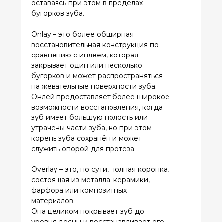
состоящая из металла, керамики,
фарфора или композитных
материалов.
Она целиком покрывает зуб до
уровня десны и восстанавливает его
первоначальную форму и размер,
применяется в случаях, когда зуб
сильно разрушен и нуждается в
полноценной защите и
восстановлении.
Выбор между инлеем, онлеем или
кровом будет зависеть от степени
разрушения зуба и клинической
ситуации.
Все эти методы позволяют достичь
хороших эстетических и
функциональных результатов,
сохраняют здоровые ткани зуба и
являются долговременным решением.
Перед выбором конкретного типа
восстановления стоматолог проводит
тщательный осмотр и оценку
состояния зубов, а также
ознакомление пациента с
возможными вариантами лечения и их
стоимостью.