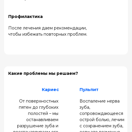
Комфортная
Современное
атмосфера
оборудование
Мы делаем все, чтобы
От цифровой диагностики
вы чувствовали себя
до микроскопов – мы
расслабленно – от
используем технологии,
уютного кабинета до
которые повышают
внимательного
точность и безопасность
персонала.
лечения.
Часто задаваемые
вопросы
Больно ли это?
Нет, с современной
анестезией вы не
почувствуете боли. Мы
заботимся о вашем
комфорте.
Можно ли спасти
зуб с сильной
болью?