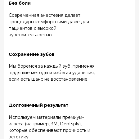
зуба требует
Восстанавливаем
тщательной
поврежденные
обработки
участки для защиты
каналов и
зубов и улучшения
устранения
внешнего вида.
воспаления.
Почему стоит выбрать клинику
«Слободский»?
Опытные
Индивидуальный
специалисты
подход
Наши врачи – это
Каждому пациенту мы
специалисты с глубокими
подбираем оптимальный
знаниями и опытом,
план, учитывая состояние
регулярно повышающие
зубов, здоровье и бюджет.
квалификацию.