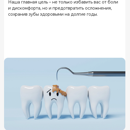
Методы лечения в
клинике «Слободский»
Терапевтическое лечение
Удаление
кариеса
с последующей
установкой пломб из
светоотверждаемых материалов,
которые идеально повторяют цвет и
форму зуба.