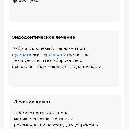
Преимущества лечения у нас
Без боли
Современная анестезия делает
процедуры комфортными даже для
пациентов с высокой
чувствительностью.
Сохранение зубов
Мы боремся за каждый зуб, применяя
щадящие методы и избегая удаления,
если есть шанс на восстановление.
Долговечный результат
Используем материалы премиум-
класса (например, 3M, Dentsply),
которые обеспечивают прочность и
эстетику.