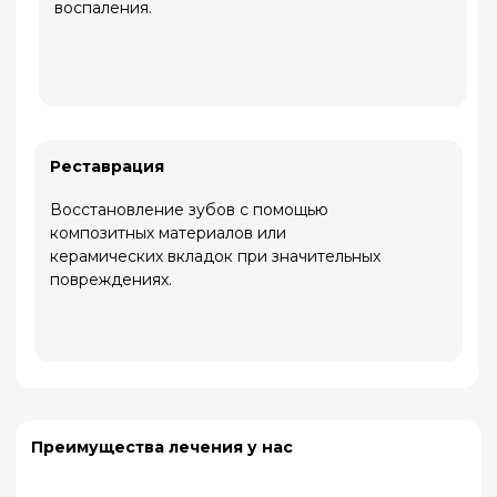
Профилактика
После лечения даем рекомендации,
чтобы избежать повторных проблем.
Какие проблемы мы решаем?
Кариес
Пульпит
От поверхностных
Воспаление нерва
пятен до глубоких
зуба,
полостей – мы
сопровождающееся
останавливаем
острой болью, лечим
разрушение зуба и
с сохранением зуба,
восстанавливаем его
если это возможно.
структуру.
Периодонтит
Эрозии и сколы
эмали
Инфекция у корня