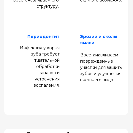
В большинстве случаев – да, если корень
сохранен. Мы сделаем все возможное, чтобы
избежать удаления.
Сколько стоит лечение?
Цена зависит от сложности (например,
кариес
или каналы), но мы всегда составляем прозрачный
план расходов на консультации.
Как долго держится
пломба?
При правильном уходе – 10–15 лет и более.
Запишитесь на
консультацию уже сегодня!
Восстановить утраченные зубы и вернуть
уверенность в себе проще, чем кажется. В
клинике «Слободский» мы сделаем все, чтобы
ваша улыбка стала не только красивой, но и
здоровой.