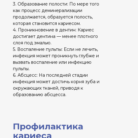
Регулярные посещения стоматолога:
Профессиональная чистка и осмотр
каждые 6 месяцев позволяют
своевременно обнаруживать и лечить
кариес на ранних стадиях.
Лечение кариеса в
Слободский
В нашей клинике мы используем
современные методы лечения
кариеса, включая:
- Светоотверждаемые пломбы:
Эффективно восстанавливают форму
и функцию зуба.
- Инлеи и онлеи: Используются для
реставрации боковых поверхностей
зуба.
- Коронки: Необходимы при
значительном разрушении зуба.
- Эндодонтическое лечение (лечение
каналов): Производится при
поражении пульпы.