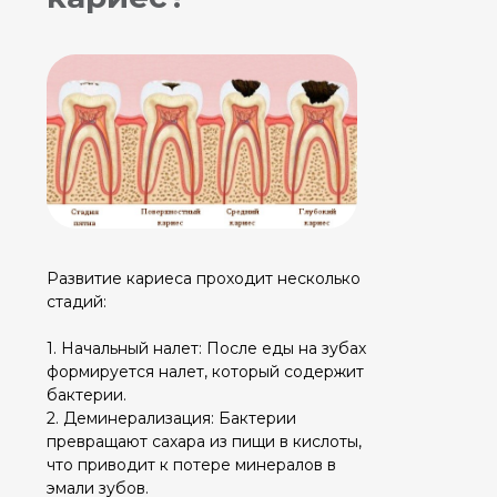
4. Проникновение в дентин: Кариес
достигает дентина — менее плотного
слоя под эмалью.
5. Воспаление пульпы: Если не лечить,
инфекция может проникнуть глубже и
вызвать воспаление или инфекцию
пульпы.
6. Абсцесс: На последней стадии
инфекция может достичь корня зуба и
окружающих тканей, приводя к
образованию абсцесса.
Профилактика
кариеса
Чистка и фторирование зубов:
Регулярная чистка зубов два раза в
день и использование фторированной
зубной пасты уменьшает риск развития
кариеса.
Здоровое питание: Снижение
потребления сахаров и кислот,
содержащихся в некоторых напитках и
продуктах, помогает предотвратить
деминерализацию эмали.