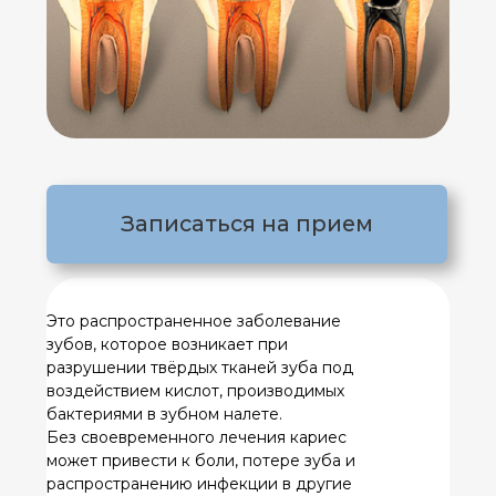
Записаться на прием
Это распространенное заболевание
зубов, которое возникает при
разрушении твёрдых тканей зуба под
воздействием кислот, производимых
бактериями в зубном налете.
Без своевременного лечения кариес
может привести к боли, потере зуба и
распространению инфекции в другие
области рта.
ЦЕНЫ
Комплексное лечение поверхностного
кариеса с восстановлением анатомической
формы зуба светокомпозитной пломбой - от
3500 руб.
Комплексное лечение среднего кариеса с
восстановлением анатомической формы зуба
светокомпозитной пломбой - от 4200 руб.
Комплексное лечение глубокого кариеса с
восстановлением анатомической формы зуба
светокомпозитной пломбой - от 4500 руб.