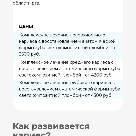
Как развивается
кариес?
Развитие кариеса проходит несколько
стадий:
1. Начальный налет: После еды на зубах
формируется налет, который содержит
бактерии.
2. Деминерализация: Бактерии
превращают сахара из пищи в кислоты,
что приводит к потере минералов в
эмали зубов.
3. Образование полости: По мере того
как процесс деминерализации
продолжается, образуется полость,
которая становится кариесом.