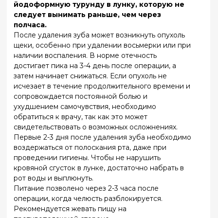
Восстановить утраченные зубы и вернуть
уверенность в себе проще, чем кажется. В
клинике «Слободский» мы сделаем все, чтобы
ваша улыбка стала не только красивой, но и
здоровой.
Позвоните нам или оставьте заявку на сайте – я
лично проконсультирую вас и отвечу на все
вопросы. Ждем вас в нашей клинике!
Записаться на прием
О НАС
ГЛАВНАЯ
УСЛУГИ
КОНТАКТЫ
Записаться на прием
© 2024 Все права
защищены.