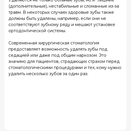
Удаление соседних зубов
Иногда зубы, контактирующие с проблемными
зубами, так же могут требовать удаления.
В основном это касается зубов мудрости, которые
могут вызывать
кариес
у соседних зубов.
Это связано с необычным расположением зубов
мудрости между последними зубами, что создает
недоступные зазоры для чистки зубной щеткой. В
этих зазорах скапливаются остатки пищи, которые
сложно удалить. В результате, оба зуба
подвержены развитию
кариеса
.
Иногда удаление семерок становится
необходимым после неудачной экстракции зубов
мудрости, когда седьмой зуб повреждается
хирургическим инструментом.