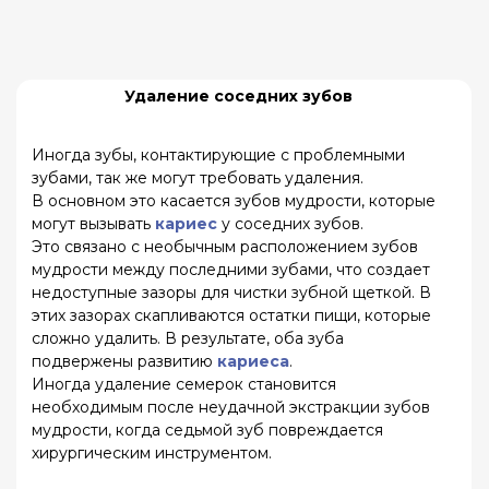
Удаление передних зубов
При сохранении коронковой части передних
зубов, они обычно удаляются с помощью
стоматологических щипцов. Если остаются
только корни, то используется элеватор для
их извлечения.
Верхние резцы удаляются с помощью
вращательных движений, так как они имеют
коническую форму корня. Зуб быстро становится
подвижным, что упрощает его извлечение из
лунки.
Корни нижних резцов являются прямыми, тонкими
и иногда сплющенными, поэтому их удобнее
извлекать методом раскачивания.
После удаления переднего зуба и до
изготовления постоянной коронки или моста,
пациенту устанавливают временную
конструкцию, чтобы закрыть дефект. Лунка
обычно затягивается примерно за полторы
недели после удаления зуба.