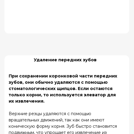
Подготовка к удалению зубов
Главный аспект - положительное настроение.
Страх вызывает выделение адреналина,
который воздействует на сердечно-
сосудистую систему. Возможно повышение
давления из-за адреналина, что увеличивает
риск кровотечения.
Если страх слишком сильный, стоит рассмотреть
проведение процедуры под седацией.
Седация, при которой пациент сохраняет
слышимость и понимание, но не испытывает
беспокойство, делает операцию безболезненной
и менее страшной.
У пациента после удаления зубов под седацией
не остается неприятных или травматических
воспоминаний.
Однако в некоторых случаях седация может быть
невозможной по разным причинам.
В таких случаях операция проводится под общим
наркозом.