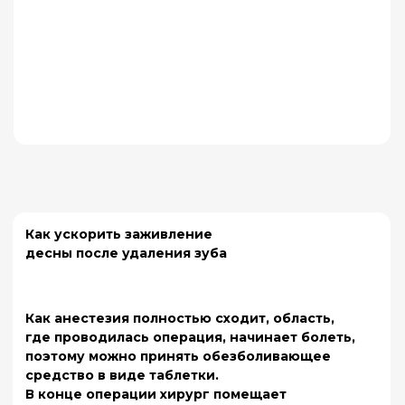
Наша команда состоит из
Каждому пациенту мы
врачей-имплантологов,
предлагаем решение,
ортопедов и хирургов,
которое подходит именно
регулярно повышающих
ему – будь то одиночный
квалификацию на
имплантат или полное
международных курсах.
восстановление зубного
ряда по технологии All-on-
4 или All-on-6.
Комфорт и забота
Современное
оборудование
Мы делаем все, чтобы
Мы используем цифровые
вы чувствовали себя
технологии для
спокойно и уверенно
планирования и
на каждом этапе
проведения имплантации,
лечения.
что повышает точность и
прогнозируемость
результата.
Запишитесь на
консультацию уже сегодня!