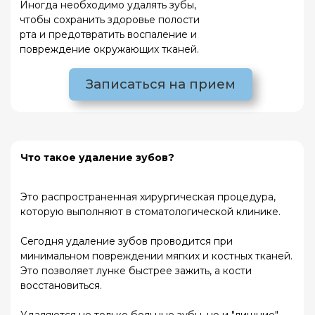
Что такое удаление зубов?
Это распространенная хирургическая процедура,
которую выполняют в стоматологической клинике.
Сегодня удаление зубов проводится при
минимальном повреждении мягких и костных тканей.
Это позволяет лунке быстрее зажить, а кости
восстановиться.
Удаляются не только больные зубы, но и "лишние"
(дополнительные), нестабильные и сломанные из-за
травм. В некоторых случаях здоровые зубы также
должны быть удалены, например, если они не
соответствуют зубному ряду и мешают установке
ортодонтической системы.
Современная хирургическая стоматология
предоставляет возможность удалять зубы под
седацией или даже под общим наркозом. Это
значимо для пациентов, страдающих страхом перед
стоматологическими процедурами и тех, кому нужно
удалить несколько зубов за один раз.