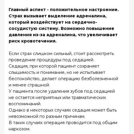
сопровождается постоянной болью и
ухудшением самочувствия, необходимо
обратиться к врачу, так как это может
свидетельствовать о возможных осложнениях.
Первые 2-3 дня после удаления зуба необходимо
воздержаться от полоскания рта, даже при
проведении гигиены. Чтобы не нарушить
кровяной сгусток в лунке, достаточно набрать в
рот воды и выплюнуть.
Питание позволено через 2-3 часа после
операции, когда челюсть разблокируется.
Рекомендуется жевать пищу на
противоположной стороне.
Почему стоит выбрать клинику
«Слободский»?
Опытные
Индивидуальный
специалисты
подход