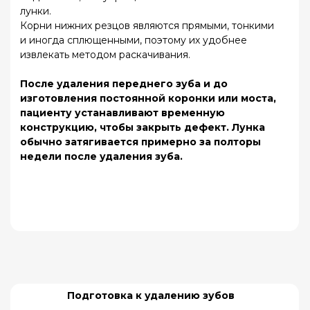
Как ускорить заживление
десны после удаления зуба
Как анестезия полностью сходит, область,
где проводилась операция, начинает болеть,
поэтому можно принять обезболивающее
средство в виде таблетки.
В конце операции хирург помещает
йодоформную турунду в лунку, которую не
следует вынимать раньше, чем через
полчаса.
После удаления зуба может возникнуть опухоль
щеки, особенно при удалении восьмерки или при
наличии воспаления. В норме отечность
достигает пика на 3-4 день после операции, а
затем начинает снижаться. Если опухоль не
исчезает в течение продолжительного времени и