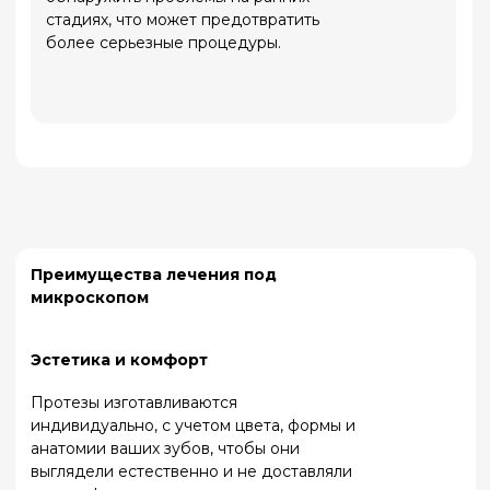
Как проходит лечение под
микроскопом
Диагностика
Планирование
Мы проводим тщательный
На основе
осмотр с использованием
диагностики
микроскопа, чтобы
разрабатывается
выявить все проблемы,
индивидуальный план
включая те, которые не
лечения, который
видны без увеличения.
учитывает все
особенности вашего
случая.
Лечение
Контроль качества
Во время процедуры
После завершения
стоматолог использует
лечения мы
микроскоп для точной
проверяем результат
работы внутри зуба. Это
с помощью
может быть удаление
микроскопа, чтобы
инфекции из корневых
убедиться, что все
каналов, реставрация
сделано идеально.
поврежденных тканей или
другие манипуляции.