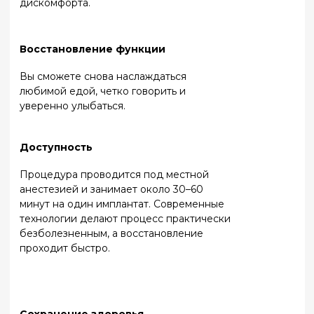
Почему стоит выбрать клинику
«Слободский»?
Опытные
Индивидуальный
специалисты
подход
Наша команда состоит из
Каждому пациенту мы
врачей-имплантологов,
предлагаем решение,
ортопедов и хирургов,
которое подходит именно
регулярно повышающих
ему – будь то одиночный
квалификацию на
имплантат или полное
международных курсах.
восстановление зубного
ряда по технологии All-on-4
или All-on-6.
Комфорт и забота
Современное
оборудование
Мы заботимся о
Мы используем цифровые
вашем комфорте,