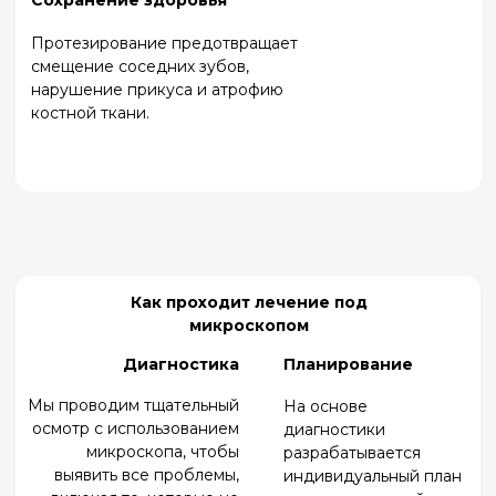
технологии для
используя
планирования и
современные методы
проведения имплантации,
анестезии и создавая
что повышает точность и
приятную атмосферу в
прогнозируемость
клинике.
результата.
Часто задаваемые
вопросы
Больно ли лечение
под микроскопом?
Нет, мы используем
современные
обезболивающие
препараты, которые
делают процедуру
абсолютно комфортной.
Как часто нужно проходить
осмотр под микроскопом?