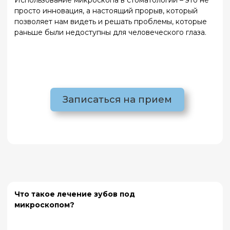
Записаться на прием
Что такое лечение зубов под
микроскопом?
Особенно полезен микроскоп в эндодонтии
(лечении корневых каналов), но также он
применяется в других областях, таких как
реставрация, хирургия и пародонтология. Чаще
всего применяется при лечении корневых каналов,
но также используется в реставрации и других
процедурах.
Лечение зубов под микроскопом – это методика,
при которой стоматолог использует специальный
зубной микроскоп для увеличения рабочей области
до 25 раз. Это позволяет увидеть мельчайшие детали
анатомии зуба, такие как трещины, дополнительные
каналы или остатки инфекции, которые невозможно
заметить невооруженным глазом.