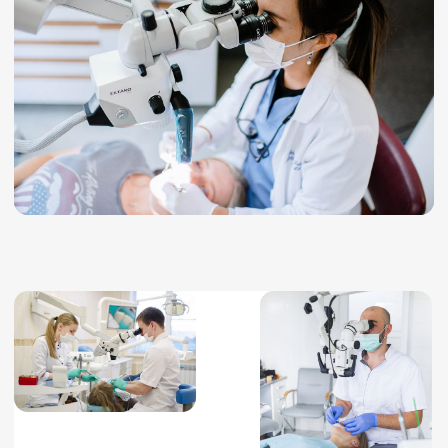
Повышенная точность
Лечение зубов под микроскопом
позволяет увидеть мельчайшие
детали, такие как трещины и
каналы, что повышает точность.
Улучшенные результаты
Исследования показывают, что это
улучшает результаты лечения,
особенно при эндодонтии, снижая
риск осложнений.
Современное оборудование
В клинике «Слободский» используется
современное оборудование,
обеспечивающее комфорт и
безопасность.