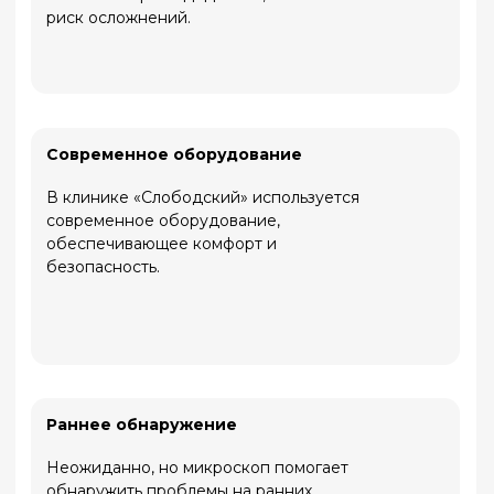
дискомфорта.
Восстановление функции
Вы сможете снова наслаждаться
любимой едой, четко говорить и
уверенно улыбаться.
Доступность
Процедура проводится под местной
анестезией и занимает около 30–60
минут на один имплантат. Современные
технологии делают процесс практически
безболезненным, а восстановление
проходит быстро.
Сохранение здоровья
Протезирование предотвращает
смещение соседних зубов,
нарушение прикуса и атрофию
костной ткани.