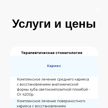
Услуги и цены
Терапевтическая стоматология
Кариес
Комплексное лечение среднего кариеса
с восстановлением анатомической
формы зуба светокомпозитной пломбой -
От 4200р.
Комплексное лечение поверхностного
кариеса с восстановлением
анатомической формы зуба
светокомпозитной пломбой - от 3500 р.
Комплексное лечение глубокого кариеса
с восстановлением анатомической
формы зуба светокомпозитной пломбой -
От 4500р.