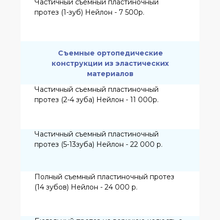
системы Implantium (Ю.Корея) -
22 000 р.
Установка одного импланта
системы Impro (Германия) - 22
000 р.
Установка одного импланта
системы AnyRidge (Ю.Корея) -
27 000 р.
Установка одного импланта системы
AnyOne (Ю.Корея) - 27 000 р.
Установка одного импланта системы
Straumann (Швейцария) - 49 000 р.
Записаться на прием
Для получения более точной информации
о стоимости услуг, пожалуйста, запишитесь на
консультацию со специалистом
О НАС
ГЛАВНАЯ
УСЛУГИ