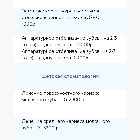
Коронка(зуб) цельнокерамическая
IPSeMax - 17000р.
Коронка (зуб) металлокерамическая - от
8500 р.
Коронка (зуб) керамическая на каркасе
из диоксида циркония - 17000р.
Винир, полукоронка
цельнокерамические IPSeMax - 20000р.
Полноанатомические вкладки типа Inlay,
Onlay, Overlay Cad/Cam, IPSeMax - 18 000
р.
Съемные ортопедические
конструкции
Частичный съемный пластиночный
протез (1-3зуба) Vitacril - 6500 р.