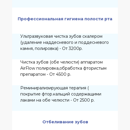
Лечение пульпита молочного зуба
методом витальной ампутации - От 3500
р.
Герметизация фиссур инвазивная ( с
препаровкой) -1 зуб - От 2 800 р.
Герметизация фиссур неинвазивная ( без
препаровки) -1 зуб - От 2 500 р.
Ортопедия
Несъемные ортопедические
конструкции
Пластмассовые коронки,зуб (
лабораторный способ) - 2500р.
Литая культевая штифтовая вкладка
(лабораторный способ) - 4600р.
Коронка(зуб) металлический,цельнолитая
- 5200 р.