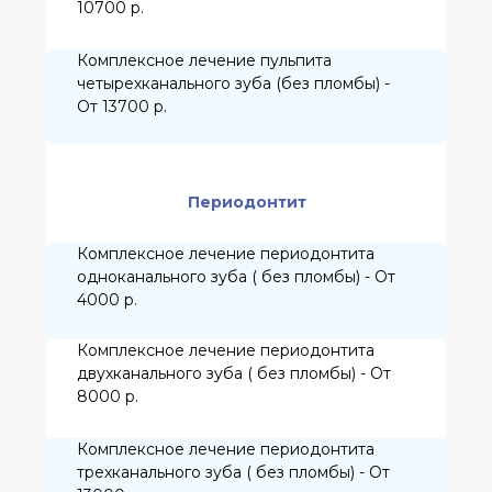
8000 р.
Комплексное лечение периодонтита
трехканального зуба ( без пломбы) - От
13000 р.
Комплексное лечение периодонтита
четырехканального зуба ( без пломбы) -
От 17000 р.
Реставрация стеклоиономерным
цементом, композитом химического
отверждения при разрушении до 1/3
коронки зуба - От 1500 р.
Реставрация анатомической формы зуба
после эндодонтического лечения ( пульпита,
периодонтита)
Реставрация стеклоиономерным
цементом, композитом химического
отверждения при разрушении до 1/2
коронки зуба - От 1700 р.
Реставрация стеклоиономерным
цементом, композитом химического
отверждения при разрушении более 1/2
коронки зуба - От 2000 р.
Реставрация фотополимерным
композиционным материалом при
разрушении до 1/3 коронки зуба - От