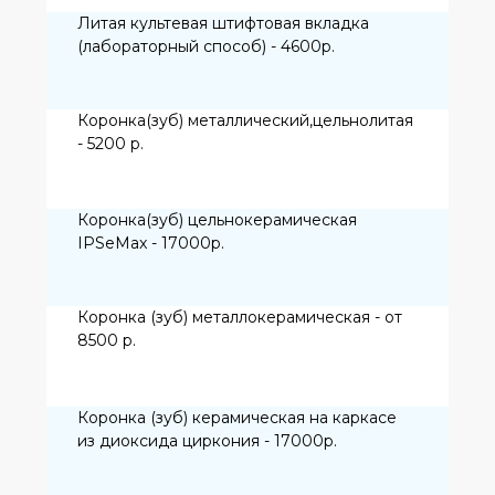
Съемные ортопедические
конструкции из эластических
материалов
Частичный съемный пластиночный
протез (2-4 зуба) Нейлон - 11 000р.
Частичный съемный пластиночный
протез (5-13зуба) Нейлон - 22 000 р.
Полный съемный пластиночный протез
(14 зубов) Нейлон - 24 000 р.
Бюгельный протез на верхнюю челюсть с
дугой из ацетала, с базисом на основе
нейлона - 35 000 р.
Бюгельный протез на нижнюю челюсть с
дугой из ацетала, с базисом на основе
нейлона - 33 000 р.
Протезирование на имплантах
Абатмент для протезирования на