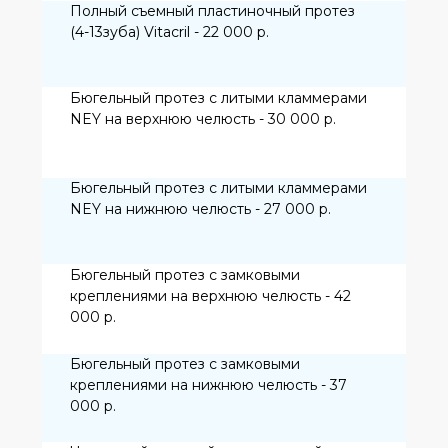
зуба простая - 2 200р.
Операция удаления одного постоянного
зуба сложная - 3 000 р.
Операция удаления ретинированного,
дистопированного зуба «мудрости» - 4
500- 7500 р.
Поднятие дна верхнечелюстной пазухи
(открытый синус-лифтинг) - 30 000 р.
Поднятие дна верхнечелюстной пазухи
(закрытый синус-лифтинг) - 20 000 р.
Установка имплантатов
Установка одного импланта
системы AlphaBio (Израиль) - 18
000р.
Установка одного импланта