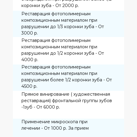
Реминирализирующая терапия (
покрытие фтор.кальций содержащими
лаками на обе челюсти - От 2500 р.
Отбеливание зубов
Эстетическое шинирование зубов
стекловолоконной нитью -1зуб - От
1300р.
Аппаратурное отбеливание зубов ( на 2-3
тонов) на две челюсти - 11000р.
Аппаратурное отбеливание зубов (на 2-3
тона) на одну челюсть-6000р.
Детская стоматология
Лечение поверхностного кариеса
молочного зуба - От 2900 р.
Лечение среднего кариеса молочного
зуба - От 3200 р.