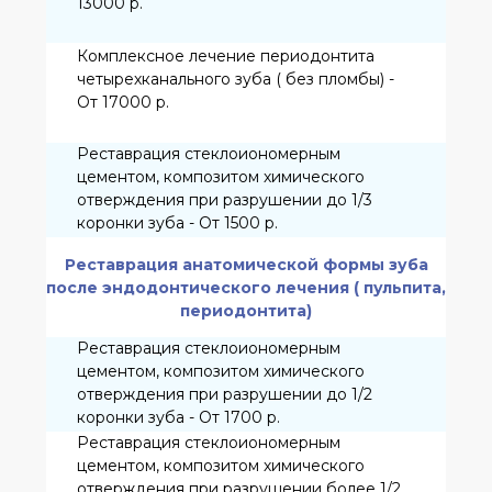
3000 р.
Реставрация фотополимерным
композиционным материалом при
разрушении до 1/2 коронки зуба - От
4000 р.
Реставрация фотополимерным
композиционным материалом при
разрушении более 1/2 коронки зуба - От
4500 р.
Прямое винирование ( художественная
реставрация) фронтальной группы зубов
-1зуб - От 6000 р.
Применение микроскопа при
лечении - От 1000 р. За прием
Профессиональная гигиена полости рта
Ультразвуковая чистка зубов скалером
(удаление наддесневого и поддесневого
камня, полировка) - От 3200р.
Чистка зубов (обе челюсти) аппаратом
AirFlow полировка,обработка фтористым
препаратом - От 4500 р.